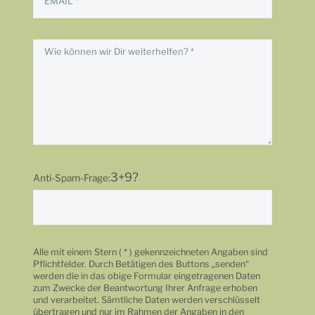
3+9?
Anti-Spam-Frage:
Alle mit einem Stern ( * ) gekennzeichneten Angaben sind
Pflichtfelder. Durch Betätigen des Buttons „senden“
werden die in das obige Formular eingetragenen Daten
zum Zwecke der Beantwortung Ihrer Anfrage erhoben
und verarbeitet. Sämtliche Daten werden verschlüsselt
übertragen und nur im Rahmen der Angaben in den